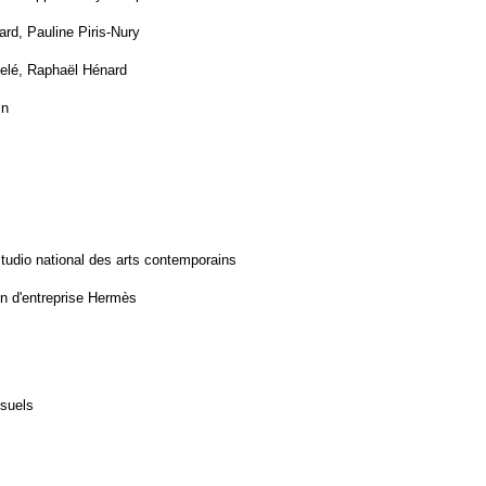
rd, Pauline Piris-Nury
Pelé, Raphaël Hénard
in
tudio national des arts contemporains
on d'entreprise Hermès
isuels