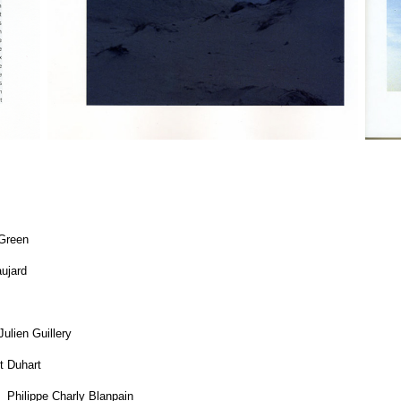
 Green
ujard
Julien Guillery
lt Duhart
 - Philippe Charly Blanpain