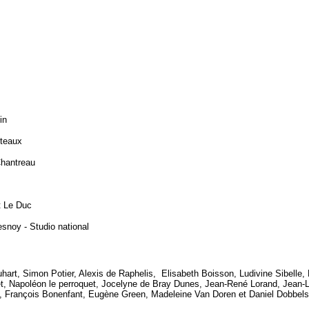
bin
uteaux
Chantreau
x
nt Le Duc
esnoy - Studio national
uhart, Simon Potier, Alexis de Raphelis, Elisabeth Boisson, Ludivine Sibelle,
zet, Napoléon le perroquet, Jocelyne de Bray Dunes, Jean-René Lorand, Jean-
 François Bonenfant, Eugène Green, Madeleine Van Doren et Daniel Dobbel