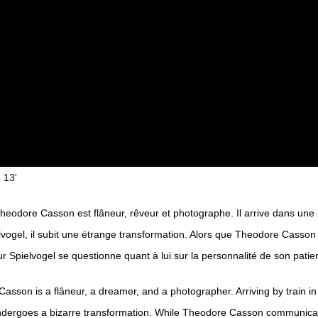
13'
dore Casson est flâneur, rêveur et photographe. Il arrive dans une peti
ielvogel, il subit une étrange transformation. Alors que Theodore Cass
eur Spielvogel se questionne quant à lui sur la personnalité de son patie
asson is a flâneur, a dreamer, and a photographer. Arriving by train in 
ndergoes a bizarre transformation. While Theodore Casson communicate